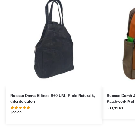
Rucsac Dama Ellisse R60-UNI, Piele Naturală,
Rucsac Damă Ja
diferite culori
Patchwork Mult
339,99
lei
199,99
lei