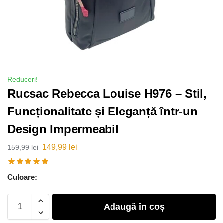
Reduceri!
Rucsac Rebecca Louise H976 – Stil,
Funcționalitate și Eleganță într-un
Design Impermeabil
149,99
lei
159,99
lei
Culoare:
Adaugă în coș