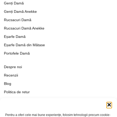
Genți Damă
Genți Damă Anekke
Rucsacuri Damă
Rucsacuri Damă Anekke
Eșarfe Damă
Eșarfe Damă din Mătase
Portofele Damă
Despre noi
Recenzii
Blog
Politica de retur
Formular de retur
Termeni si conditii
Pentru a oferi cele mai bune experiențe, folosim tehnologii precum cookie-
Politica de Confidențialitate