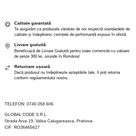
Calitate garantată
Te asigurăm ca produsele vândute de noi respectă standardele de
calitate și îndeplinesc cerințele de performanță expuse în ofertă.
Livrare gratuită
Beneficiază de Livrare Gratuită pentru toate comenzile cu valoare
de peste 300 lei, oriunde în România!
Returnare ușoară
Dacă produsul nu îndeplinește așteptările tale, îl poți returna
conform regulamentului nostru.
TELEFON:
0740.058.606
GLOBAL CODE S.R.L.
Strada Arva 19, Valea Calugareasca, Prahova
CIF: RO36465627