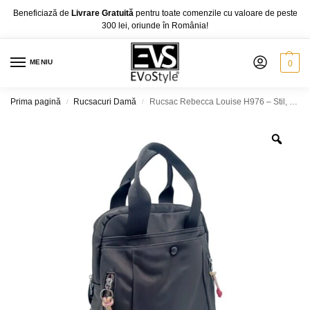
Beneficiază de
Livrare Gratuită
pentru toate comenzile cu valoare de peste
300 lei, oriunde în România!
MENIU
0
Prima pagină
Rucsacuri Damă
Rucsac Rebecca Louise H976 – Stil, Funcționalitate și Eleganță într-un Design Impermeabil
/
/