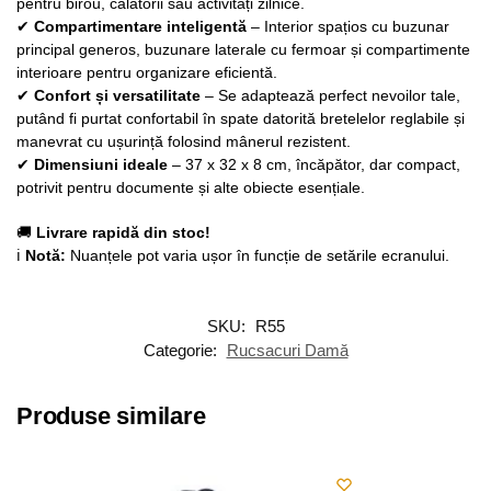
pentru birou, călătorii sau activități zilnice.
✔
Compartimentare inteligentă
– Interior spațios cu buzunar
principal generos, buzunare laterale cu fermoar și compartimente
interioare pentru organizare eficientă.
✔
Confort și versatilitate
– Se adaptează perfect nevoilor tale,
putând fi purtat confortabil în spate datorită bretelelor reglabile și
manevrat cu ușurință folosind mânerul rezistent.
✔
Dimensiuni ideale
– 37 x 32 x 8 cm, încăpător, dar compact,
potrivit pentru documente și alte obiecte esențiale.
🚚
Livrare rapidă din stoc!
ℹ
Notă:
Nuanțele pot varia ușor în funcție de setările ecranului.
SKU:
R55
Categorie:
Rucsacuri Damă
Produse similare