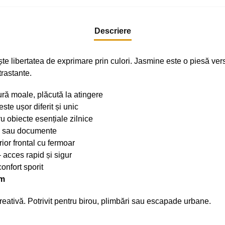
Descriere
e libertatea de exprimare prin culori. Jasmine este o piesă versa
rastante.
ură moale, plăcută la atingere
te ușor diferit și unic
u obiecte esențiale zilnice
el sau documente
or frontal cu fermoar
acces rapid și sigur
onfort sporit
cm
creativă. Potrivit pentru birou, plimbări sau escapade urbane.