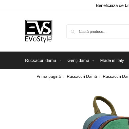
Beneficiază de
Li
Rucsacuri damă
Genți damă
Made in Italy
Prima pagină
Rucsacuri Damă
Rucsacuri Dam
/
/