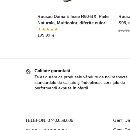
Rucsac Dama Ellisse R60-BX, Piele
Rucsa
Naturala, Multicolor, diferite culori
S95, d
279,9
199,99
lei
Calitate garantată
Te asigurăm ca produsele vândute de noi respectă
standardele de calitate și îndeplinesc cerințele de
performanță expuse în ofertă.
TELEFON:
0740.058.606
Genți D
Genți D