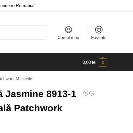
riunde în România!
Caută
Contul meu
Favorite
0,00
lei
0
chwork Multicolor
 Jasmine 8913-1
rală Patchwork