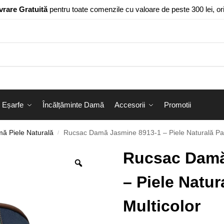
vrare Gratuită
pentru toate comenzile cu valoare de peste 300 lei, o
Eșarfe
Încălțăminte Damă
Accesorii
Promotii
ă Piele Naturală
Rucsac Damă Jasmine 8913-1 – Piele Naturală Pat
/
Rucsac Damă
– Piele Natu
Multicolor