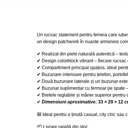
Un rucsac statement pentru femeia care iubeșt
un design patchwork în nuanțe armonios cont
✔ Realizat din piele naturală autentică – text
✔ Design colorblock vibrant – fiecare rucsac es
✔ Compartiment principal spațios, ideal pentr
✔ Buzunare interioare pentru telefon, portof
✔ Două buzunare laterale și un buzunar exteri
✔ Buzunar suplimentar cu fermoar pe spate – 
✔ Bretele reglabile și mâner superior pentru c
✔
Dimensiuni aproximative: 33 × 29 × 12 
🎒 Ideal pentru o ținută casual, city chic sau 
📦 Livrare rapidă din stoc