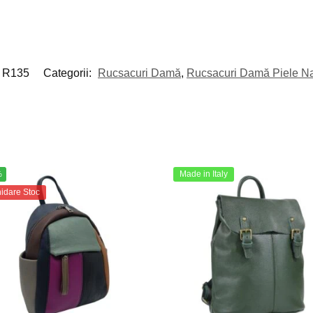
R135
Categorii:
Rucsacuri Damă
,
Rucsacuri Damă Piele Na
Made in Italy
%
hidare Stoc