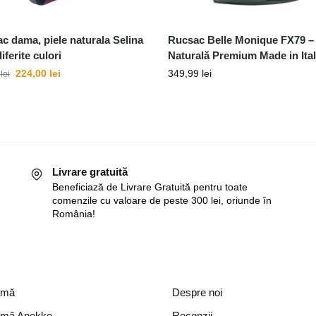
c dama, piele naturala Selina
Rucsac Belle Monique FX79 – 
iferite culori
Naturală Premium Made in Ita
224,00
lei
349,99
lei
9
lei
Livrare gratuită
Beneficiază de Livrare Gratuită pentru toate
comenzile cu valoare de peste 300 lei, oriunde în
România!
amă
Despre noi
amă Anekke
Recenzii