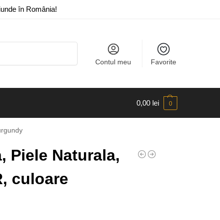
riunde în România!
Caută
Contul meu
Favorite
0,00
lei
0
urgundy
 Piele Naturala,
, culoare