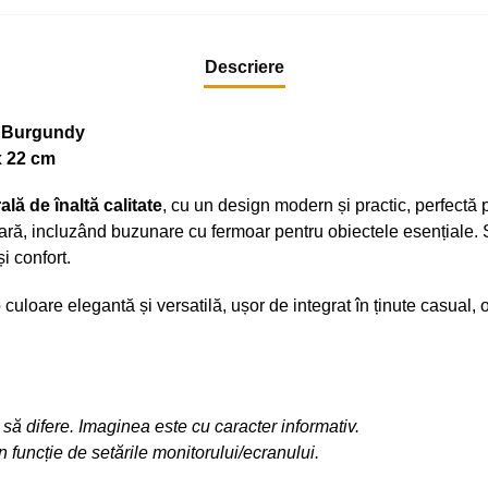
Descriere
e Burgundy
x 22 cm
ală de înaltă calitate
, cu un design modern și practic, perfectă 
ră, incluzând buzunare cu fermoar pentru obiectele esențiale. Si
i confort.
o culoare elegantă și versatilă, ușor de integrat în ținute casual,
 să difere. Imaginea este cu caracter informativ.
în funcție de setările monitorului/ecranului.