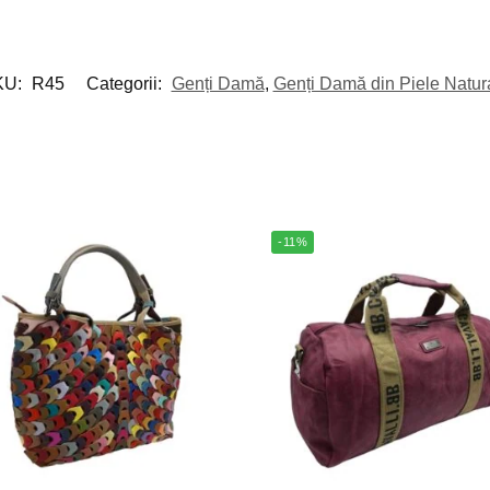
KU:
R45
Categorii:
Genți Damă
,
Genți Damă din Piele Natur
-11%