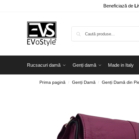
Beneficiază de
Li
Rucsacuri damă
Genți damă
Made in Italy
Prima pagină
Genți Damă
Genți Damă din Pie
/
/