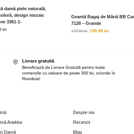
ă damă piele naturală,
coloră, design mozaic
Geantă Bagaj de Mână BB Cav
ne 3361-1-
7128 – Grande
9
lei
159,99
lei
179,99
lei
Livrare gratuită
Beneficiază de Livrare Gratuită pentru toate
comenzile cu valoare de peste 300 lei, oriunde în
România!
amă
Despre noi
amă Anekke
Recenzii
ri Damă
Blog