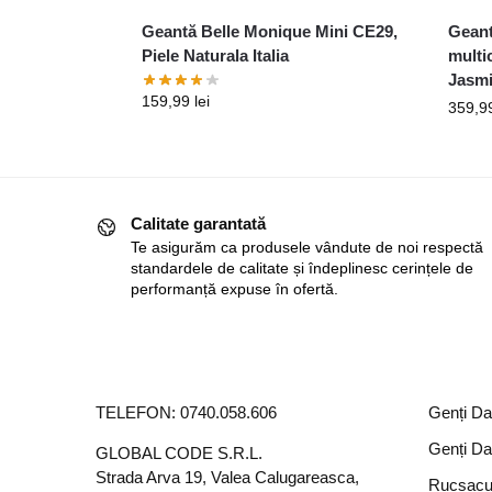
Geantă Belle Monique Mini CE29,
Geant
Piele Naturala Italia
multi
Jasmi
159,99
lei
359,9
Calitate garantată
Te asigurăm ca produsele vândute de noi respectă
standardele de calitate și îndeplinesc cerințele de
performanță expuse în ofertă.
TELEFON:
0740.058.606
Genți D
Genți D
GLOBAL CODE S.R.L.
Strada Arva 19, Valea Calugareasca,
Rucsacu